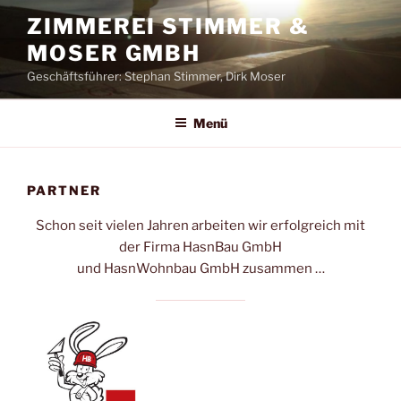
Zum
ZIMMEREI STIMMER &
Inhalt
MOSER GMBH
springen
Geschäftsführer: Stephan Stimmer, Dirk Moser
Menü
PARTNER
Schon seit vielen Jahren arbeiten wir erfolgreich mit
der Firma HasnBau GmbH
und HasnWohnbau GmbH zusammen …